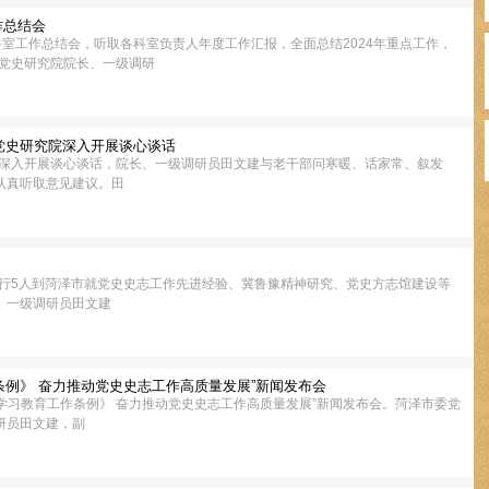
作总结会
各科室工作总结会，听取各科室负责人年度工作汇报，全面总结2024年重点工作，
委党史研究院院长、一级调研
党史研究院深入开展谈心谈话
部深入开展谈心谈话，院长、一级调研员田文建与老干部问寒暖、话家常、叙发
认真听取意见建议。田
察
一行5人到菏泽市就党史史志工作先进经验、冀鲁豫精神研究、党史方志馆建设等
、一级调研员田文建
条例》 奋力推动党史史志工作高质量发展”新闻发布会
史学习教育工作条例》 奋力推动党史史志工作高质量发展”新闻发布会。菏泽市委党
研员田文建，副