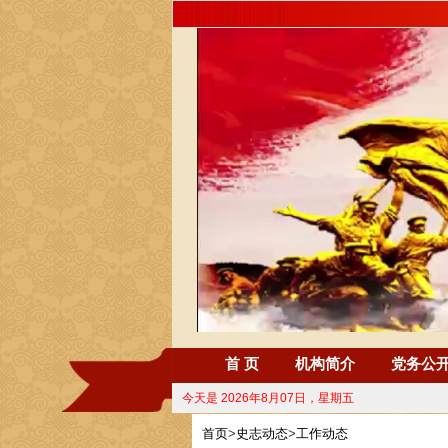
首 页
机构简介
党务公
今天是
2026年8月07日，星期五
首页
>
史志动态
>
工作动态