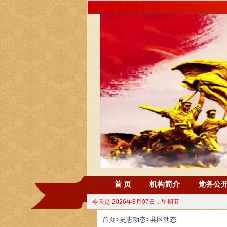
首 页
机构简介
党务公
今天是
2026年8月07日，星期五
首页
>
史志动态
>
县区动态