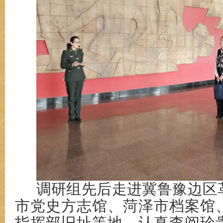
调研组先后走进冀鲁豫边区
市党史方志馆、菏泽市档案馆