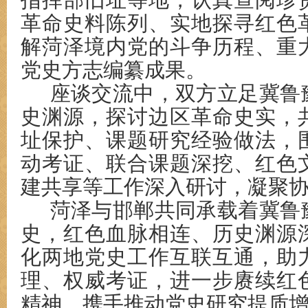
指挥部
旧址
等地
，认真查阅珍
革命史料陈列、实地探寻红色
解菏泽境内
党的
斗争历程、重
党史方志编纂成果。
座谈交流中，
双方
立足冀鲁
史渊源，
探讨
边区革命史实，
址保护、课题研究经验做法，
动考证、联合课题深挖、红色
建共享等工作深入研讨，凝聚
菏泽与邯郸
共同承载着冀鲁
史，
红色血脉相连、历史渊源
化两地党史工作互联互通，助
理、权威考证，进一步赓续红
精神，携手推动党史研究提质