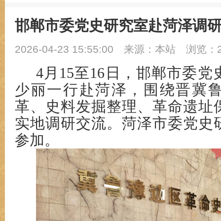
邯郸市委党史研究室赴菏泽调
2026-04-23 15:55:00
来源：本站
浏览：2
4月15至16日
，邯郸市
委
党
少丽
一行赴菏泽，围绕晋冀
革、史料发掘整理、革命遗址
实地调研交流
。菏泽市委党史
参加
。