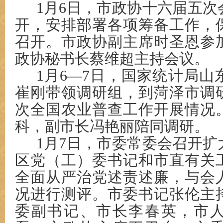
1月6日，市政协十六届五
开，安排部署各项筹备工作，
召开。市政协副主席时圣恩参
政协秘书长蔡维超主持会议。
1月6
—
7日，国家统计局山
崔刚带领调研组，
到菏泽
市调
次全国农业普查工作开展情况
科，副市长冯艳丽陪同调研。
1月7日，市委常委会召开
区党（工）委书记和市直有关
全面从严治党述责述廉，与会
况进行测评。市委书记张伦主
委副书记、市长李春英，市