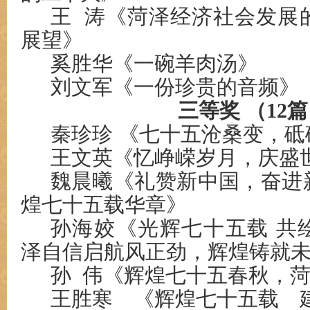
王 涛《菏泽经济社会发展
展望》
奚胜华《一碗羊肉汤》
刘文军《一份珍贵的音频》
三等奖 （12
秦珍珍 《七十五沧桑变，
王文英《忆峥嵘岁月，庆盛
魏晨曦《礼赞新中国，奋进
煌七十五载华章》
孙海姣《光辉七十五载 共
泽自信启航风正劲，辉煌铸就
孙 伟《辉煌七十五春秋，
王胜寒 《辉煌七十五载 