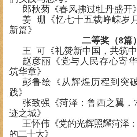
郎秋菊《春风拂过牡丹盛开
姜 珊《忆七十五载峥嵘岁
新篇》
二等奖（8篇
王 可
《礼赞新中国，共筑
赵彦丽《党与人民存心寄华
筑华章》
彭鲁绘《从辉煌历程到突
践》
张致强《菏泽：鲁西之翼，
迹之城》
王怀伟
《党的光辉照耀菏泽
的二十大》