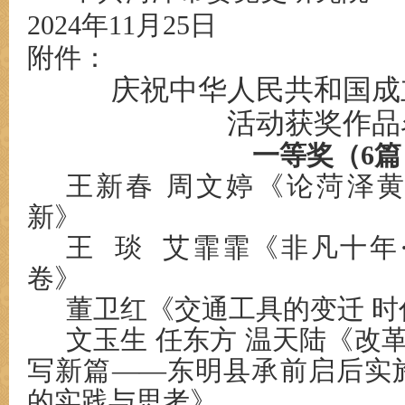
2024年11月25日
附件：
庆祝中华人民共和国成
活动获奖作品
一等奖（6篇
王新春
周文婷
《论菏泽
新》
王 琰 艾霏霏《非凡十年
卷》
董卫红《交通工具的变迁 
文玉生
任东方
温天陆
《改
写新篇
——东明县承前启后实施
的实践与思考》