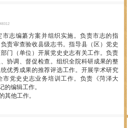
8312
定
市
志编纂方案并组织实施。负责
市
志的指
。负责审查验收
县
级志书。指导县
（区）
党史
直部门（单位）开展党史
史志有关
工作。负责
理、协调、督促检查。组织
全院科研成果的整
系统优秀成果的推荐评选工作。
开展
学术研究
全
市
党史史志业务培训工作。
负责《菏泽大
记的编辑工作。
的其他工作。