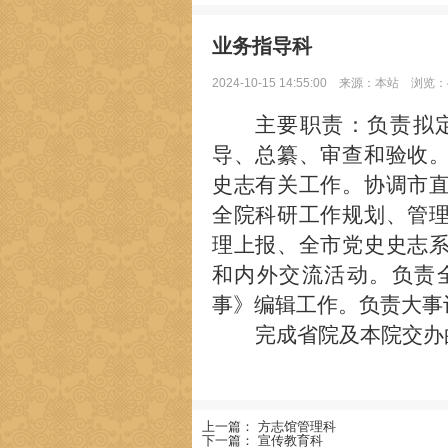
业务指导科
2024-10-15 14:55:00
来源：本站
浏览：4
主要职责：
负责拟
导、总纂、审查和验收
史志
有关
工作。协调
市
全院科研工作规划、管
理上报、
全
市
党史史志
和内外交流活动。
负责
事》编辑工作。负责大事
完成省院及本院交办
上一篇：
方志馆管理科
下一篇：
宣传教育科