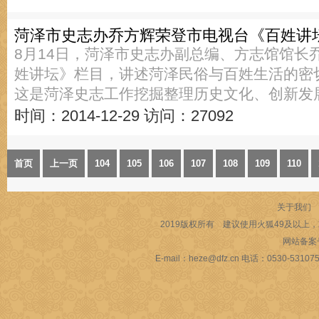
菏泽市史志办乔方辉荣登市电视台《百姓讲
8月14日，菏泽市史志办副总编、方志馆馆长
姓讲坛》栏目，讲述菏泽民俗与百姓生活的密
这是菏泽史志工作挖掘整理历史文化、创新发
时间：2014-12-29
访问：27092
首页
上一页
104
105
106
107
108
109
110
关于我们
2019版权所有 建议使用火狐49及以上，或
网站备案
E-mail：heze@dfz.cn 电话：053